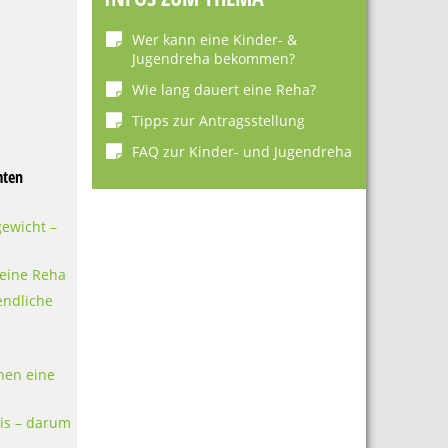
Wer kann eine Kinder- &
Jugendreha bekommen?
Wie lang dauert eine Reha?
Tipps zur Antragsstellung
FAQ zur Kinder- und Jugendreha
mten
gewicht –
 eine Reha
endliche
nen eine
tis – darum