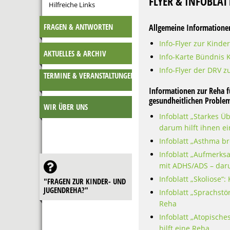
FLYER & INFOBLÄ
Hilfreiche Links
FRAGEN & ANTWORTEN
Allgemeine Informatione
Info-Flyer zur Kinde
AKTUELLES & ARCHIV
Info-Karte Bündnis K
Info-Flyer der DRV 
TERMINE & VERANSTALTUNGEN
Informationen zur Reha 
gesundheitlichen Proble
WIR ÜBER UNS
Infoblatt „Starkes Ü
darum hilft ihnen e
Infoblatt „Asthma b
Infoblatt „Aufmerks
mit ADHS/ADS – daru
Infoblatt „Skoliose“
"FRAGEN ZUR KINDER- UND
JUGENDREHA?"
Infoblatt „Sprachst
Reha
Infoblatt „Atopisch
hilft eine Reha