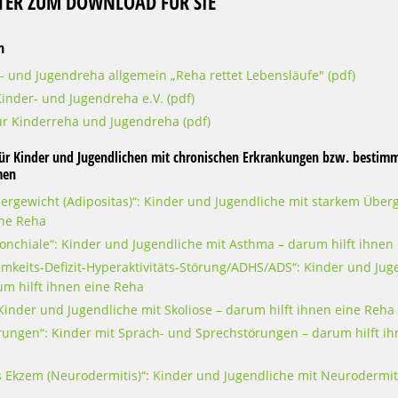
TTER ZUM DOWNLOAD FÜR SIE
n
r- und Jugendreha allgemein „Reha rettet Lebensläufe" (pdf)
inder- und Jugendreha e.V. (pdf)
zur Kinderreha und Jugendreha (pdf)
für Kinder und Jugendlichen mit chronischen Erkrankungen bzw. bestim
men
bergewicht (Adipositas)“: Kinder und Jugendliche mit starkem Über
ine Reha
ronchiale“: Kinder und Jugendliche mit Asthma – darum hilft ihnen
amkeits-Defizit-Hyperaktivitäts-Störung/ADHS/ADS“: Kinder und Jug
m hilft ihnen eine Reha
: Kinder und Jugendliche mit Skoliose – darum hilft ihnen eine Reha
örungen“: Kinder mit Sprach- und Sprechstörungen – darum hilft ih
es Ekzem (Neurodermitis)“: Kinder und Jugendliche mit Neurodermi